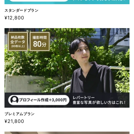
スタンダードプラン
通
¥12,800
常
価
格
プレミアムプラン
通
¥21,800
常